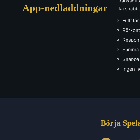
Gränssnitt
App-nedladdningar
lika snabbt
Fullstän
Rörkont
Respons
Samma k
Snabba 
Ingen n
Börja Spel