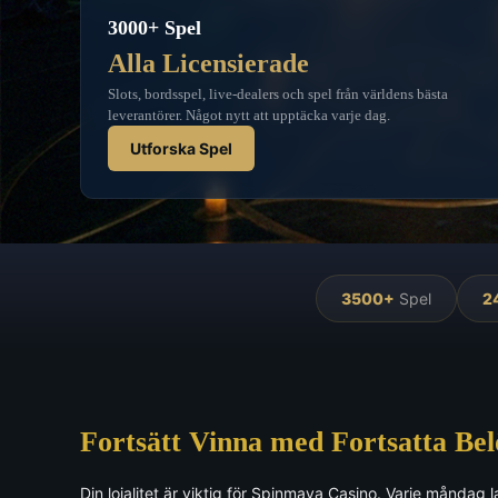
3000+ Spel
Alla Licensierade
Slots, bordsspel, live-dealers och spel från världens bästa
leverantörer. Något nytt att upptäcka varje dag.
Utforska Spel
3500+
Spel
2
Fortsätt Vinna med Fortsatta Be
Din lojalitet är viktig för Spinmaya Casino. Varje månda