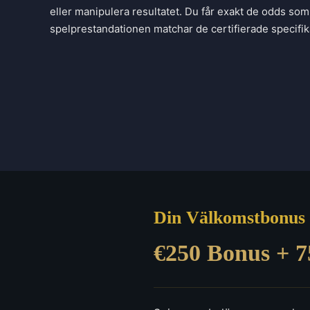
eller manipulera resultatet. Du får exakt de odds so
spelprestandationen matchar de certifierade specifik
Din Välkomstbonus
€250 Bonus + 7