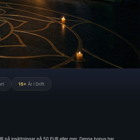
rt
15+
År i Drift
EUR på insättningar på 50 EUR eller mer. Denna bonus har