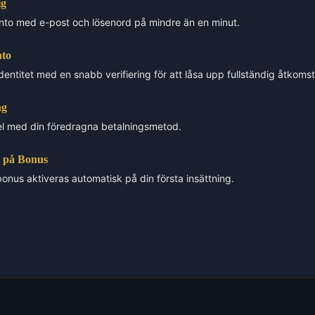
ig
nto med e-post och lösenord på mindre än en minut.
nto
dentitet med en snabb verifiering för att låsa upp fullständig åtkomst
ng
el med din föredragna betalningsmetod.
 på Bonus
onus aktiveras automatisk på din första insättning.