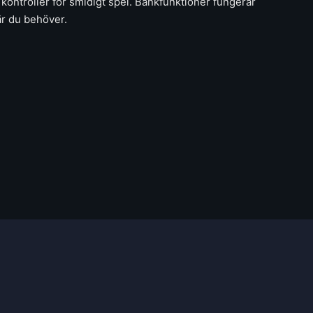
kontroller för smidigt spel. Bankfunktioner fungerar
när du behöver.