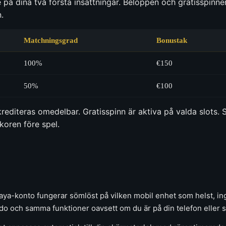
på dina två första insättningar. Beloppen och gratisspinn
.
Matchningsgrad
Bonustak
100%
€150
50%
€100
krediteras omedelbar. Gratisspinn är aktiva på valda slots.
lkoren före spel.
aya-konto fungerar sömlöst på vilken mobil enhet som helst, inge
o och samma funktioner oavsett om du är på din telefon eller su