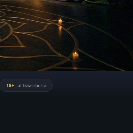
15+
Lat Działalności