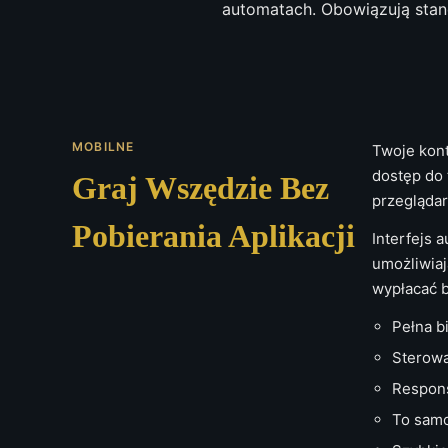
automatach. Obowiązują sta
MOBILNE
Twoje kont
dostęp do 
Graj Wszędzie Bez
przeglądar
Pobierania Aplikacji
Interfejs 
umożliwiaj
wypłacać b
Pełna b
Sterowa
Respons
To samo