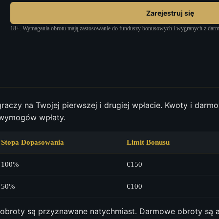
Zarejestruj się
18+. Wymagania obrotu mają zastosowanie do funduszy bonusowych i wygranych z darm
czy na Twojej pierwszej i drugiej wpłacie. Kwoty i darmo
 wymogów wpłaty.
Stopa Dopasowania
Limit Bonusu
100%
€150
50%
€100
 obroty są przyznawane natychmiast. Darmowe obroty są 