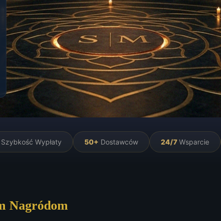
Szybkość Wypłaty
50+
Dostawców
24/7
Wsparcie
ym Nagródom