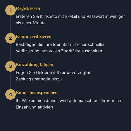
Registrieren
1
Erstellen Sie Ihr Konto mit E-Mail und Passwort in weniger
als einer Minute.
Konto verifizieren
2
Bestätigen Sie Ihre Identität mit einer schnellen
Verifizierung, um vollen Zugriff freizuschalten.
Einzahlung tätigen
3
Fügen Sie Gelder mit Ihrer bevorzugten
Zahlungsmethode hinzu.
Bonus beanspruchen
4
Ihr Willkommensbonus wird automatisch bei Ihrer ersten
Einzahlung aktiviert.