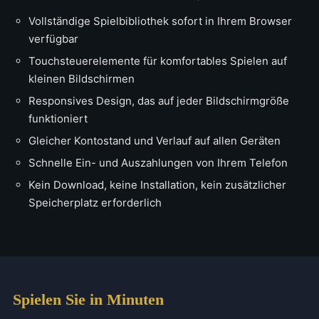
Vollständige Spielbibliothek sofort in Ihrem Browser
verfügbar
Touchsteuerelemente für komfortables Spielen auf
kleinen Bildschirmen
Responsives Design, das auf jeder Bildschirmgröße
funktioniert
Gleicher Kontostand und Verlauf auf allen Geräten
Schnelle Ein- und Auszahlungen von Ihrem Telefon
Kein Download, keine Installation, kein zusätzlicher
Speicherplatz erforderlich
Spielen Sie in Minuten