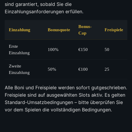
sind garantiert, sobald Sie die
Einzahlungsanforderungen erfüllen.
Bonus-
Einzahlung
Bonusquote
Freispiele
Cap
Erste
100%
€150
50
Einzahlung
Zweite
50%
€100
25
Einzahlung
Alle Boni und Freispiele werden sofort gutgeschrieben.
Freispiele sind auf ausgewählten Slots aktiv. Es gelten
Standard-Umsatzbedingungen – bitte überprüfen Sie
vor dem Spielen die vollständigen Bedingungen.