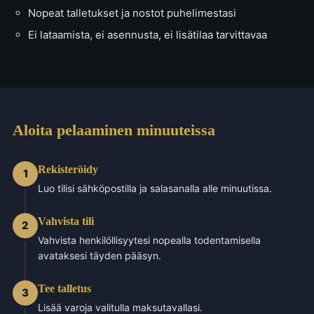
Nopeat talletukset ja nostot puhelimestasi
Ei lataamista, ei asennusta, ei lisätilaa tarvittavaa
Aloita pelaaminen minuuteissa
Rekisteröidy
1
Luo tilisi sähköpostilla ja salasanalla alle minuutissa.
Vahvista tili
2
Vahvista henkilöllisyytesi nopealla todentamisella
avataksesi täyden pääsyn.
Tee talletus
3
Lisää varoja valitulla maksutavallasi.