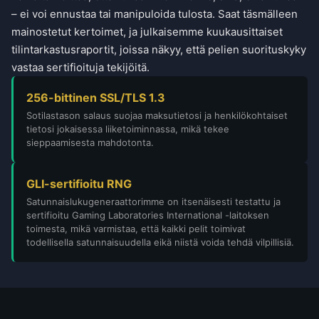
– ei voi ennustaa tai manipuloida tulosta. Saat täsmälleen
mainostetut kertoimet, ja julkaisemme kuukausittaiset
tilintarkastusraportit, joissa näkyy, että pelien suorituskyky
vastaa sertifioituja tekijöitä.
256-bittinen SSL/TLS 1.3
Sotilastason salaus suojaa maksutietosi ja henkilökohtaiset
tietosi jokaisessa liiketoiminnassa, mikä tekee
sieppaamisesta mahdotonta.
GLI-sertifioitu RNG
Satunnaislukugeneraattorimme on itsenäisesti testattu ja
sertifioitu Gaming Laboratories International -laitoksen
toimesta, mikä varmistaa, että kaikki pelit toimivat
todellisella satunnaisuudella eikä niistä voida tehdä vilpillisiä.