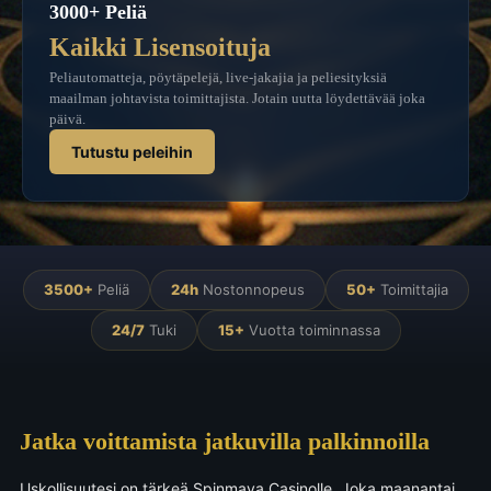
3000+ Peliä
Kaikki Lisensoituja
Peliautomatteja, pöytäpelejä, live-jakajia ja peliesityksiä
maailman johtavista toimittajista. Jotain uutta löydettävää joka
päivä.
Tutustu peleihin
3500+
Peliä
24h
Nostonnopeus
50+
Toimittajia
24/7
Tuki
15+
Vuotta toiminnassa
Jatka voittamista jatkuvilla palkinnoilla
Uskollisuutesi on tärkeä Spinmaya Casinolle. Joka maanantai,