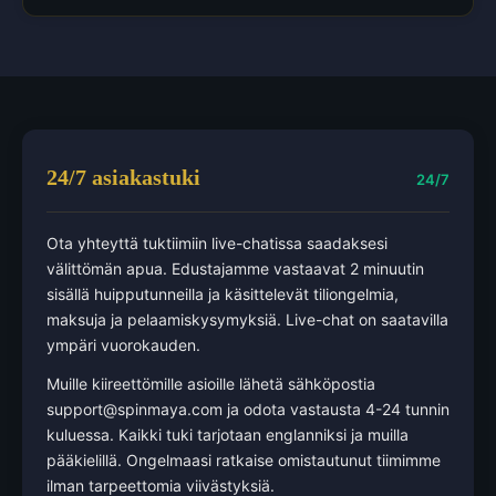
24/7 asiakastuki
24/7
Ota yhteyttä tuktiimiin live-chatissa saadaksesi
välittömän apua. Edustajamme vastaavat 2 minuutin
sisällä huipputunneilla ja käsittelevät tiliongelmia,
maksuja ja pelaamiskysymyksiä. Live-chat on saatavilla
ympäri vuorokauden.
Muille kiireettömille asioille lähetä sähköpostia
support@spinmaya.com
ja odota vastausta 4-24 tunnin
kuluessa. Kaikki tuki tarjotaan englanniksi ja muilla
pääkielillä. Ongelmaasi ratkaise omistautunut tiimimme
ilman tarpeettomia viivästyksiä.