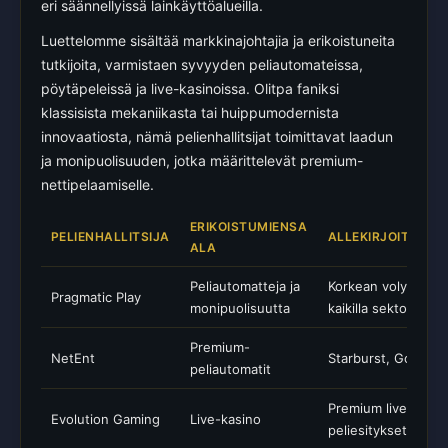
eri säännellyissä lainkäyttöalueilla.
Luettelomme sisältää markkinajohtajia ja erikoistuneita
tutkijoita, varmistaen syvyyden peliautomateissa,
pöytäpeleissä ja live-kasinoissa. Olitpa faniksi
klassisista mekaniikasta tai huippumodernista
innovaatiosta, nämä pelienhallitsijat toimittavat laadun
ja monipuolisuuden, jotka määrittelevät premium-
nettipelaamiselle.
ERIKOISTUMIENSA
PELIENHALLITSIJA
ALLEKIRJOITUSKA
ALA
Peliautomatteja ja
Korkean volyymin s
Pragmatic Play
monipuolisuutta
kaikilla sektoreilla
Premium-
NetEnt
Starburst, Gonzo's
peliautomatit
Premium live-jakajat
Evolution Gaming
Live-kasino
peliesitykset