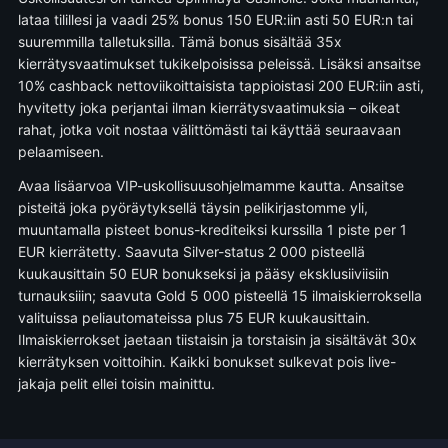
lataa tilillesi ja vaadi 25% bonus 150 EUR:iin asti 50 EUR:n tai
suuremmilla talletuksilla. Tämä bonus sisältää 35x
kierrätysvaatimukset tukikelpoisissa peleissä. Lisäksi ansaitse
10% cashback nettoviikoittaisista tappioistasi 200 EUR:iin asti,
hyvitetty joka perjantai ilman kierrätysvaatimuksia – oikeat
rahat, jotka voit nostaa välittömästi tai käyttää seuraavaan
pelaamiseen.
Avaa lisäarvoa VIP-uskollisuusohjelmamme kautta. Ansaitse
pisteitä joka pyöräytyksellä täysin pelikirjastomme yli,
muuntamalla pisteet bonus-krediteiksi kurssilla 1 piste per 1
EUR kierrätetty. Saavuta Silver-status 2 000 pisteellä
kuukausittain 50 EUR bonukseksi ja pääsy eksklusiiviisiin
turnauksiiin; saavuta Gold 5 000 pisteellä 15 ilmaiskierroksella
valituissa peliautomateissa plus 75 EUR kuukausittain.
Ilmaiskierrokset jaetaan tiistaisin ja torstaisin ja sisältävät 30x
kierrätyksen voittoihin. Kaikki bonukset sulkevat pois live-
jakaja pelit ellei toisin mainittu.